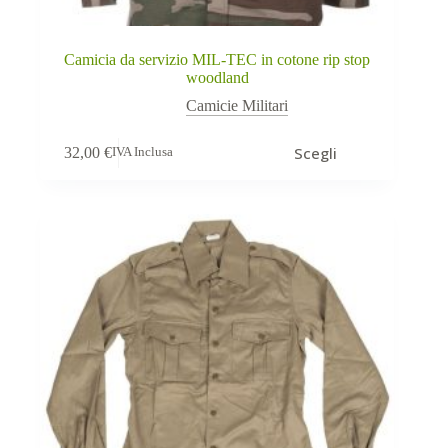
Camicia da servizio MIL-TEC in cotone rip stop
woodland
Camicie Militari
Questo
Scegli
32,00
€
IVA Inclusa
prodotto
ha
più
varianti.
Le
opzioni
possono
essere
scelte
nella
pagina
del
prodotto