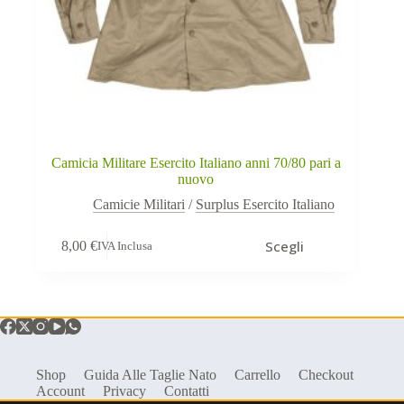
Camicia Militare Esercito Italiano anni 70/80 pari a
nuovo
Camicie Militari
/
Surplus Esercito Italiano
Questo
Scegli
8,00
€
IVA Inclusa
prodotto
ha
più
varianti.
Le
opzioni
possono
essere
Shop
Guida Alle Taglie Nato
Carrello
Checkout
scelte
Account
Privacy
Contatti
nella