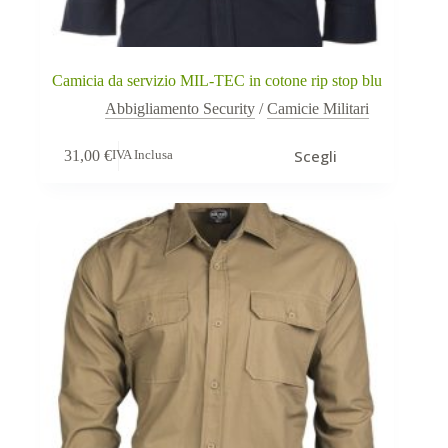
Camicia da servizio MIL-TEC in cotone rip stop blu
Abbigliamento Security
/
Camicie Militari
Questo
Scegli
31,00
€
IVA Inclusa
prodotto
ha
più
varianti.
Le
opzioni
possono
essere
scelte
nella
pagina
del
prodotto