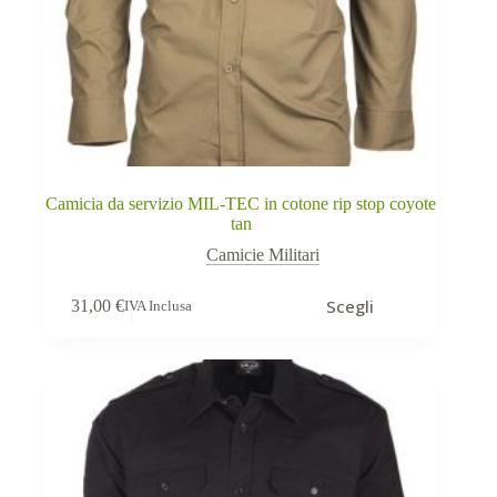
Camicia da servizio MIL-TEC in cotone rip stop coyote
tan
Camicie Militari
Questo
Scegli
31,00
€
IVA Inclusa
prodotto
ha
più
varianti.
Le
opzioni
possono
essere
scelte
nella