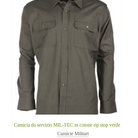
Le
opzioni
possono
essere
scelte
nella
pagina
del
prodotto
Camicia da servizio MIL-TEC in cotone rip stop verde
Camicie Militari