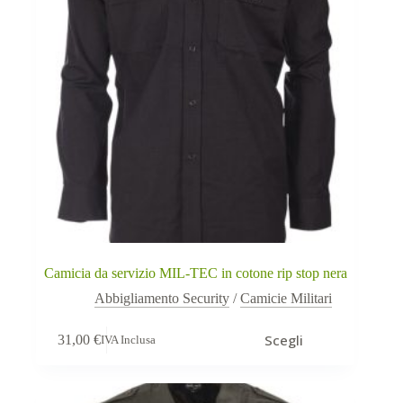
pagina
del
prodotto
Camicia da servizio MIL-TEC in cotone rip stop nera
Abbigliamento Security
/
Camicie Militari
Questo
Scegli
31,00
€
IVA Inclusa
prodotto
ha
più
varianti.