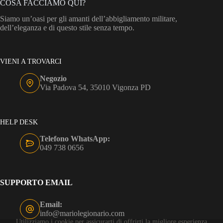
COSA FACCIAMO QUI?
pagina
del
Siamo un’oasi per gli amanti dell’abbigliamento militare,
prodotto
dell’eleganza e di questo stile senza tempo.
VIENI A TROVARCI
Negozio
Via Padova 54, 35010 Vigonza PD
HELP DESK
Telefono WhatsApp:
049 738 0656
SUPPORTO EMAIL
Email:
info@mariolegionario.com
Utilizziamo i cookie per assicurarti di offrirti la migliore esperienza