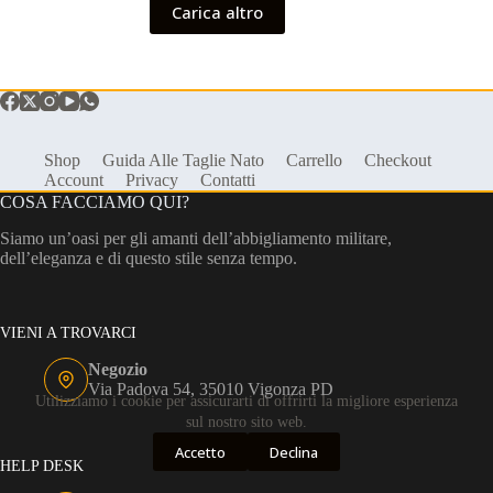
Carica altro
Shop
Guida Alle Taglie Nato
Carrello
Checkout
Account
Privacy
Contatti
COSA FACCIAMO QUI?
Siamo un’oasi per gli amanti dell’abbigliamento militare,
dell’eleganza e di questo stile senza tempo.
VIENI A TROVARCI
Negozio
Via Padova 54, 35010 Vigonza PD
Utilizziamo i cookie per assicurarti di offrirti la migliore esperienza
sul nostro sito web.
Accetto
Declina
HELP DESK