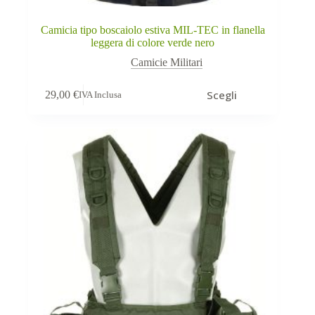
Camicia tipo boscaiolo estiva MIL-TEC in flanella
leggera di colore verde nero
Camicie Militari
Questo
Scegli
29,00
€
IVA Inclusa
prodotto
ha
più
varianti.
Le
opzioni
possono
essere
scelte
nella
pagina
del
prodotto