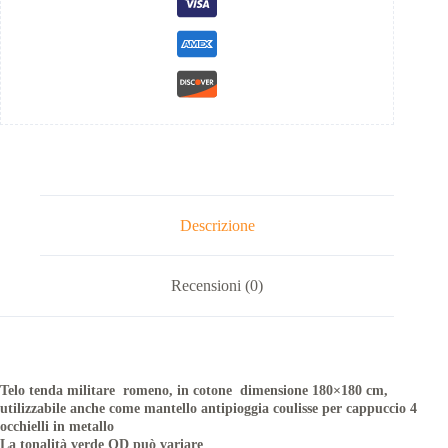
Descrizione
Recensioni (0)
Telo tenda militare romeno, in cotone dimensione 180×180 cm,
utilizzabile anche come mantello antipioggia coulisse per cappuccio 4
occhielli in metallo
La tonalità verde OD può variare