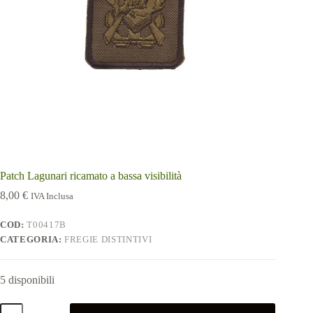
Patch Lagunari ricamato a bassa visibilità
8,00
€
IVA Inclusa
COD:
T00417B
CATEGORIA:
FREGIE DISTINTIVI
5 disponibili
Patch