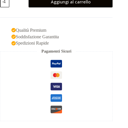
Aggiungi al carrello
Lagunari
ricamato
a
bassa
visibilità
quantità
Qualità Premium
Soddisfazione Garantita
Spedizioni Rapide
Pagamenti Sicuri