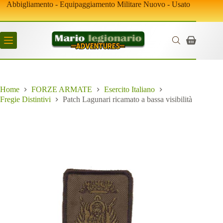
Salta
Abbigliamento - Equipaggiamento Militare Nuovo - Usato
al
contenuto
Carrello
Home
FORZE ARMATE
Esercito Italiano
Fregie Distintivi
Patch Lagunari ricamato a bassa visibilità