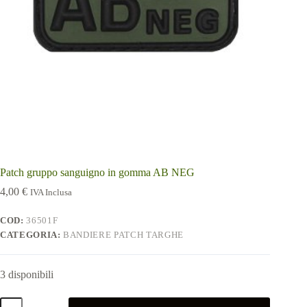
Patch gruppo sanguigno in gomma AB NEG
4,00
€
IVA Inclusa
COD:
36501F
CATEGORIA:
BANDIERE PATCH TARGHE
3 disponibili
Patch