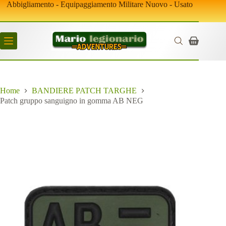
Salta
Abbigliamento - Equipaggiamento Militare Nuovo - Usato
al
contenuto
Carrello
Home
BANDIERE PATCH TARGHE
Patch gruppo sanguigno in gomma AB NEG