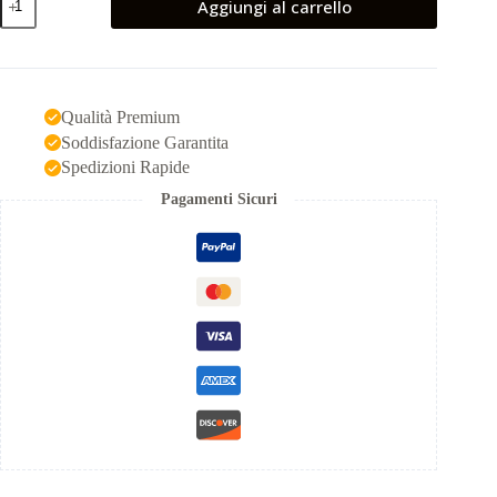
Aggiungi al carrello
gruppo
sanguigno
in
gomma
AB
NEG
Qualità Premium
quantità
Soddisfazione Garantita
Spedizioni Rapide
Pagamenti Sicuri