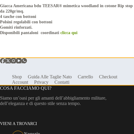
Giacca Americana bdu TEESAR® mimetica woodland in cotone Rip stop
da 220gr/mq.
4 tasche con bottoni
Polsini regolabili con bottoni
Gomiti rinforzati.
Disponibili pantaloni coordinati
clicca qui
Shop
Guida Alle Taglie Nato
Carrello
Checkout
Account
Privacy
Contatti
COSA FACCIAMO QUI?
Siamo un’oasi per gli amanti dell’abbigliamento militare,
dell’eleganza e di questo stile senza tempo.
VIENI A TROVARCI
Negozio