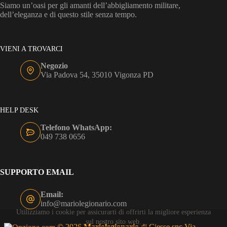
Siamo un’oasi per gli amanti dell’abbigliamento militare,
dell’eleganza e di questo stile senza tempo.
VIENI A TROVARCI
Negozio
Via Padova 54, 35010 Vigonza PD
HELP DESK
Telefono WhatsApp:
049 738 0656
SUPPORTO EMAIL
Email:
info@mariolegionario.com
Utilizziamo i cookie per assicurarti di offrirti la migliore esperienza
sul nostro sito web.
© 2026
Mariolegionario
di Ciesse snc Via