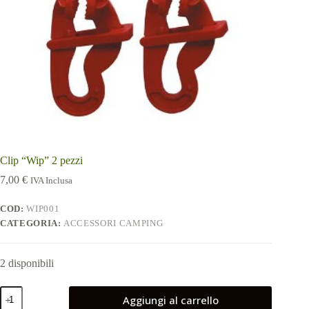
Clip “Wip” 2 pezzi
7,00
€
IVA Inclusa
COD:
WIP001
CATEGORIA:
ACCESSORI CAMPING
2 disponibili
Clip
Aggiungi al carrello
"Wip"