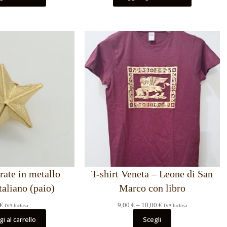
orate in metallo
T-shirt Veneta – Leone di San
taliano (paio)
Marco con libro
Fascia
€
9,00
€
–
10,00
€
IVA Inclusa
IVA Inclusa
di
i al carrello
Scegli
prezzo: