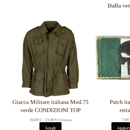
Dalla ve
Giacca Militare italiana Mod.75
Patch it
verde CONDIZIONI TOP
rett
Fascia
20,00
€
–
25,00
€
7,00
IVA Inclusa
di
Scegli
Aggiung
prezzo: