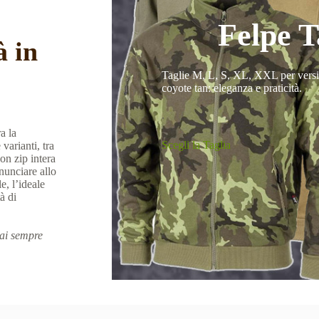
Felpe T
à in
Taglie M, L, S, XL, XXL per versi
coyote tan: eleganza e praticità.
.
a la
Scegli la Taglia
varianti, tra
on zip intera
nunciare allo
e, l’ideale
à di
rai sempre