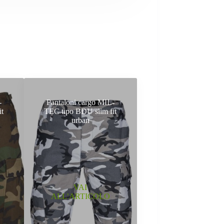
-
Pantaloni cargo MIL-
it
TEC tipo BDU slim fit
urban
VAI
ALL’ARTICOLO