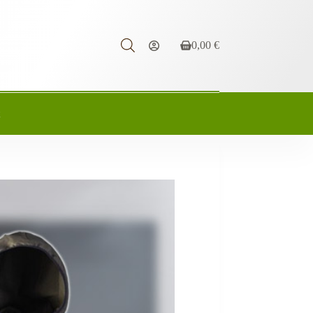
0,00
€
Carrello
t