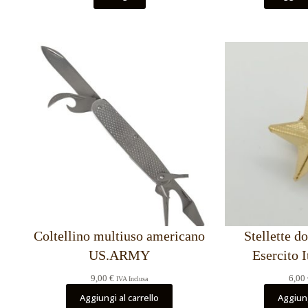
da
20,00 €
a
25,00 €
Coltellino multiuso americano
Stellette d
US.ARMY
Esercito I
9,00
€
6,00
IVA Inclusa
Aggiungi al carrello
Aggiung