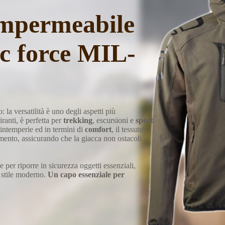
impermeabile
c force MIL-
: la versatilità è uno degli aspetti più
ranti, è perfetta per
trekking
, escursioni e
sport
 intemperie ed in termini di
comfort
, il tessuto
imento, assicurando che la giacca non ostacoli
 per riporre in sicurezza oggetti essenziali,
 stile moderno.
Un capo essenziale per