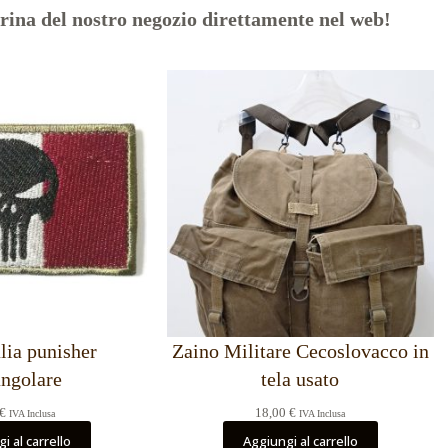
trina del nostro negozio direttamente nel web!
alia punisher
Zaino Militare Cecoslovacco in
angolare
tela usato
€
18,00
€
IVA Inclusa
IVA Inclusa
i al carrello
Aggiungi al carrello