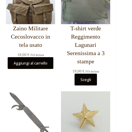
Zaino Militare
T-shirt verde
Cecoslovacco in
Reggimento
tela usato
Lagunari
Serenissima a 3
18,00
€
IVA Inclusa
stampe
Aggiungi al carrello
19,00
€
IVA Inclusa
Scegli