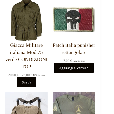
Giacca Militare
Patch italia punisher
italiana Mod.75
rettangolare
verde CONDIZIONI
7,00
€
IVA Inclusa
TOP
Aggiungi al carrello
Fascia
20,00
€
–
25,00
€
IVA Inclusa
di
Scegli
prezzo:
da
20,00 €
a
25,00 €