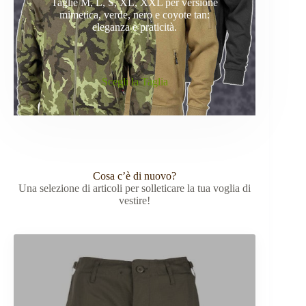
Taglie M, L, S, XL, XXL per versione
mimetica, verde, nero e coyote tan:
eleganza e praticità.
.
Scegli la Taglia
Cosa c’è di nuovo?
Una selezione di articoli per solleticare la tua voglia di
vestire!