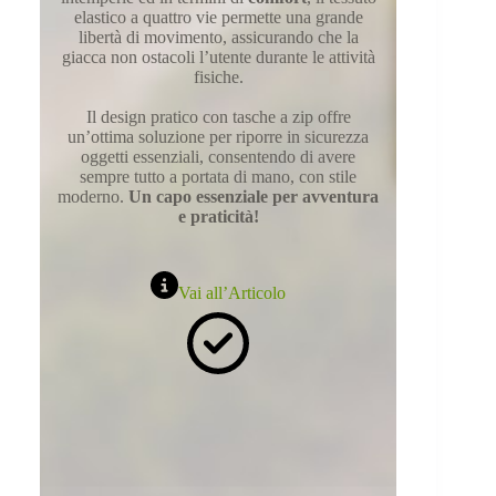
elastico a quattro vie permette una grande
libertà di movimento, assicurando che la
giacca non ostacoli l’utente durante le attività
fisiche.
Il design pratico con tasche a zip offre
un’ottima soluzione per riporre in sicurezza
oggetti essenziali, consentendo di avere
sempre tutto a portata di mano, con stile
moderno.
Un capo essenziale per avventura
e praticità!
Vai all’Articolo