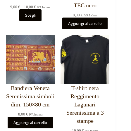
TEC nero
Fascia
9,00
€
–
10,00
€
IVA Inclusa
di
Scegli
8,00
€
prezzo:
IVA Inclusa
da
Aggiungi al carrello
9,00 €
a
10,00 €
Bandiera Veneta
T-shirt nera
Serenissima simboli
Reggimento
dim. 150×80 cm
Lagunari
Serenissima a 3
8,00
€
IVA Inclusa
stampe
Aggiungi al carrello
19,00
€
IVA Inclusa