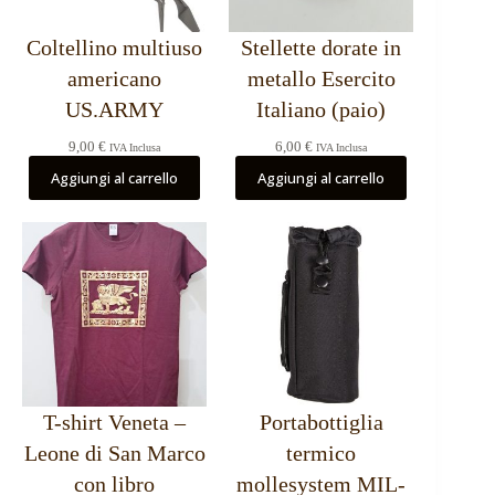
Coltellino multiuso
Stellette dorate in
americano
metallo Esercito
US.ARMY
Italiano (paio)
9,00
€
6,00
€
IVA Inclusa
IVA Inclusa
Aggiungi al carrello
Aggiungi al carrello
T-shirt Veneta –
Portabottiglia
Leone di San Marco
termico
con libro
mollesystem MIL-