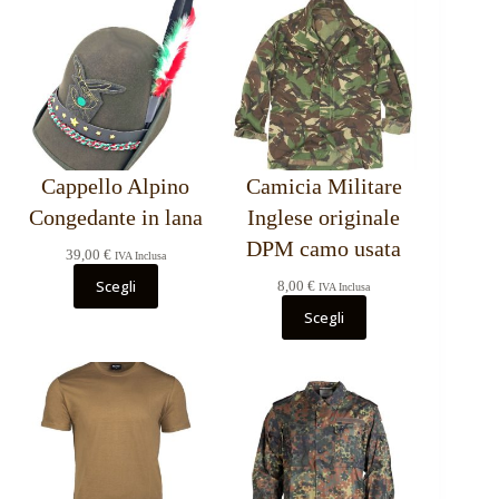
Cappello Alpino
Camicia Militare
Congedante in lana
Inglese originale
DPM camo usata
39,00
€
IVA Inclusa
Scegli
8,00
€
IVA Inclusa
Scegli