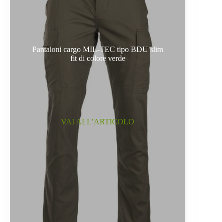
Pantaloni cargo MIL-TEC tipo BDU slim
fit di colore verde
VAI ALL’ARTICOLO