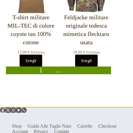
T-shirt militare
Feldjacke militare
MIL-TEC di colore
originale tedesca
coyote tan 100%
mimetica flecktarn
cotone
usata
12,00
€
18,00
€
IVA Inclusa
IVA Inclusa
Scegli
Scegli
1
2
3
…
88
»
Shop
Guida Alle Taglie Nato
Carrello
Checkout
Account
Privacy
Contatti